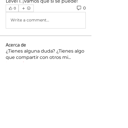
Level 1. ¡Vamos que si se puede!
0
0
Write a comment...
Acerca de
¿Tienes alguna duda? ¿Tienes algo
que compartir con otros mi
...
Leer más
Miembros
silvacarolina86
Seguir
silvacarolina86
jonathanpcmg
Seguir
jonathanpcmg
josechauran41
Seguir
josechauran41
Maria José Carranza
Seguir