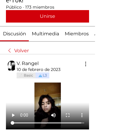
e-Tok!
Público
·
173 miembros
Unirse
Discusión
Multimedia
Miembros
Acerca de
Volver
V. Rangel
10 de febrero de 2023
Basic
L3