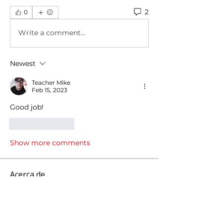
2
0
Write a comment...
Newest
Teacher Mike
Feb 15, 2023
Good job!
Like
Reply
Show more comments
Acerca de
¿Tienes alguna duda? ¿Tienes algo
que compartir con otros mi
...
Leer más