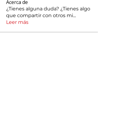
Acerca de
¿Tienes alguna duda? ¿Tienes algo
que compartir con otros mi
...
Leer más
Miembros
silvacarolina86
Seguir
silvacarolina86
jonathanpcmg
Seguir
jonathanpcmg
josechauran41
Seguir
josechauran41
Maria José Carranza
Seguir
Romina Romero
Seguir
Romina Romero
Ver todos los miembros (173)