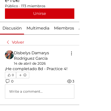
e-Tok!
Público
·
173 miembros
Unirse
Discusión
Multimedia
Miembros
Acerca de
Volver
Disbelys Damarys
Rodríguez García
14 de abril de 2026
¡He completado 8d - Practice 4! 
0
0
3
Write a comment...