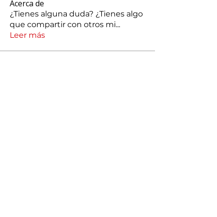
Acerca de
¿Tienes alguna duda? ¿Tienes algo
que compartir con otros mi
...
Leer más
Miembros
silvacarolina86
Seguir
silvacarolina86
jonathanpcmg
Seguir
jonathanpcmg
josechauran41
Seguir
josechauran41
Maria José Carranza
Seguir
Romina Romero
Seguir
Romina Romero
Ver todos los miembros (173)