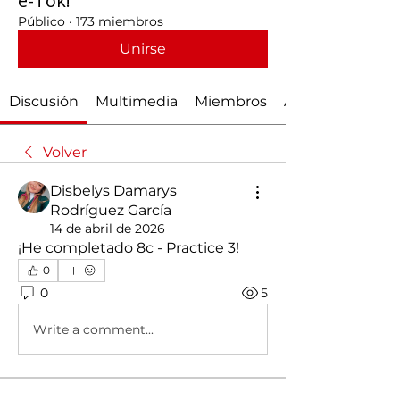
e-Tok!
Público
·
173 miembros
Unirse
Discusión
Multimedia
Miembros
Acerca de
Volver
Disbelys Damarys
Rodríguez García
14 de abril de 2026
¡He completado 8c - Practice 3! 
0
0
5
Write a comment...