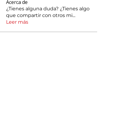
Acerca de
¿Tienes alguna duda? ¿Tienes algo
que compartir con otros mi
...
Leer más
Miembros
silvacarolina86
Seguir
silvacarolina86
jonathanpcmg
Seguir
jonathanpcmg
josechauran41
Seguir
josechauran41
Maria José Carranza
Seguir
Romina Romero
Seguir
Romina Romero
Ver todos los miembros (173)