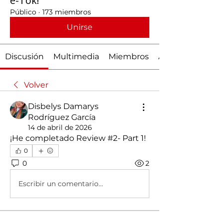
e-Tok!
Público
·
173 miembros
Unirse
Discusión
Multimedia
Miembros
Acerca de
Volver
Disbelys Damarys
Rodríguez García
14 de abril de 2026
¡He completado Review #2- Part 1! 
0
0
2
Escribir un comentario...