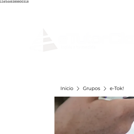
1345446389800318
Home
Clases en
Inicio
Grupos
e-Tok!