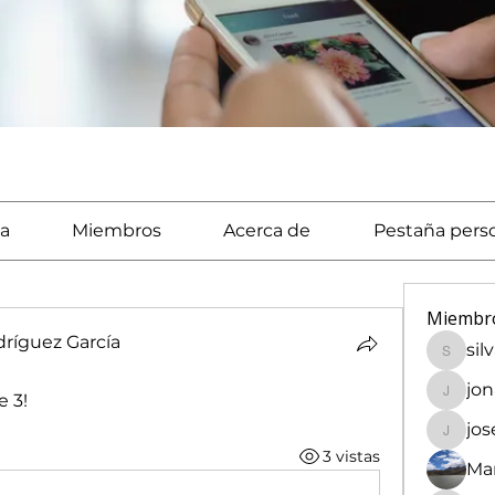
a
Miembros
Acerca de
Pestaña pers
Miembr
ríguez García
sil
silvaca
jo
 3! 
jonath
jo
josech
3 vistas
Mar