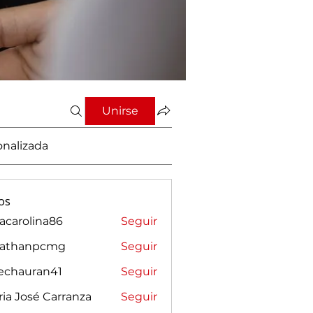
Unirse
onalizada
os
vacarolina86
Seguir
rolina86
nathanpcmg
Seguir
anpcmg
sechauran41
Seguir
auran41
ia José Carranza
Seguir