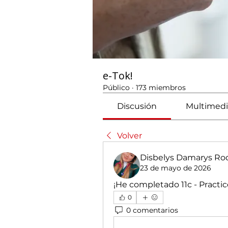
e-Tok!
Público
·
173 miembros
Discusión
Multimedi
Volver
Disbelys Damarys Rod
23 de mayo de 2026
¡He completado 11c - Practice
0
0 comentarios