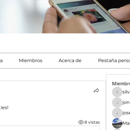
a
Miembros
Acerca de
Pestaña pers
Miembr
sil
silvaca
jo
jonath
ies! 
jo
josech
8 vistas
Mar