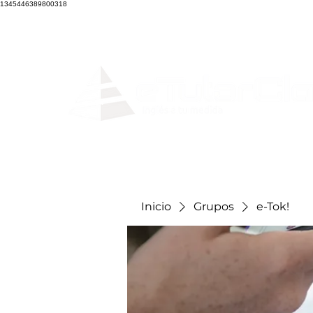
1345446389800318
Home
Clases en
Inicio
Grupos
e-Tok!