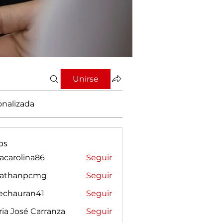
Unirse
onalizada
os
vacarolina86
Seguir
rolina86
nathanpcmg
Seguir
anpcmg
sechauran41
Seguir
auran41
ia José Carranza
Seguir