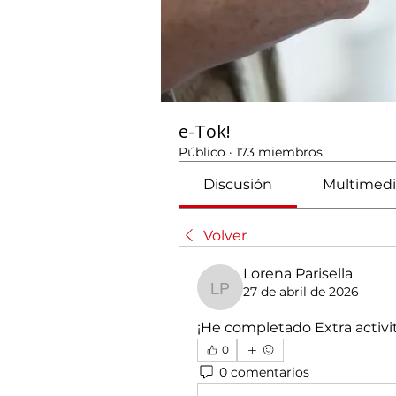
e-Tok!
Público
·
173 miembros
Discusión
Multimedi
Volver
Lorena Parisella
27 de abril de 2026
Lorena Parisella
¡He completado Extra activit
0
0 comentarios