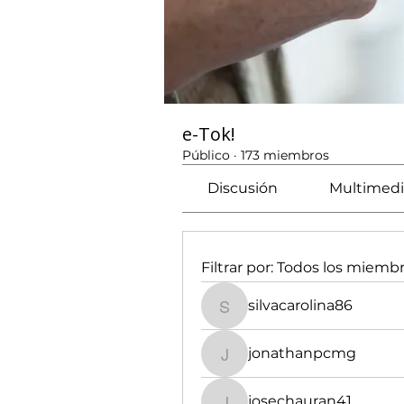
e-Tok!
Público
·
173 miembros
Discusión
Multimedi
Filtrar por:
Todos los miemb
silvacarolina86
silvacarolina86
jonathanpcmg
jonathanpcmg
josechauran41