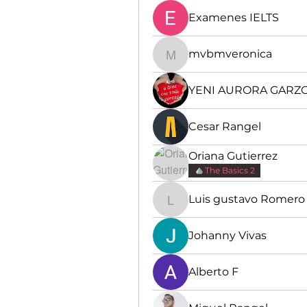
Examenes IELTS
mvbmveronica
mvbmveronica
YENI AURORA GARZ
Cesar Rangel
Oriana Gutierrez
The Basics 2
Luis gustavo Romero
Luis gustavo Romero
Johanny Vivas
Alberto F