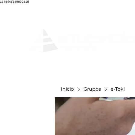
1345446389800318
Home
Clases en
Inicio
Grupos
e-Tok!