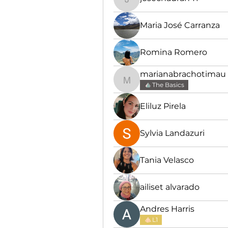
josechauran41
Maria José Carranza
Romina Romero
marianabrachotimau
marianabrachotimau
The Basics
Eliluz Pirela
Sylvia Landazuri
Tania Velasco
ailiset alvarado
Andres Harris
L1