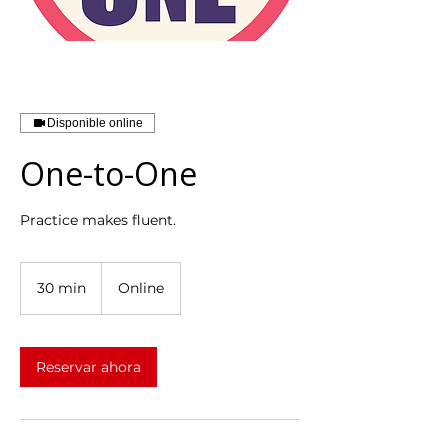
Disponible online
One-to-One
Practice makes fluent.
30 min
3
Online
0
m
i
Reservar ahora
n