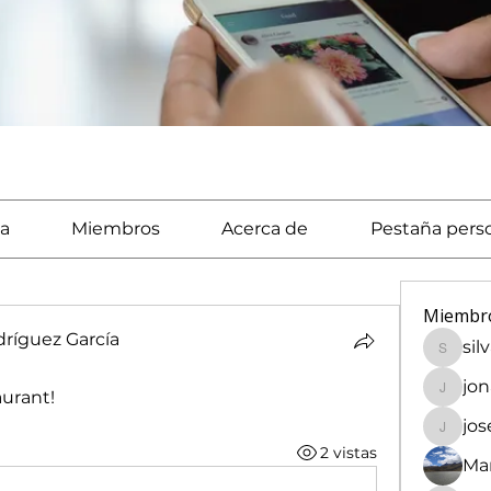
a
Miembros
Acerca de
Pestaña pers
Miembr
ríguez García
sil
silvaca
jo
urant! 
jonath
jo
josech
2 vistas
Mar