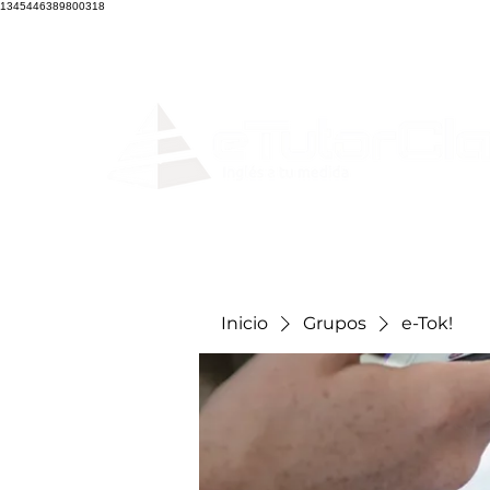
1345446389800318
Home
Clases en
Inicio
Grupos
e-Tok!