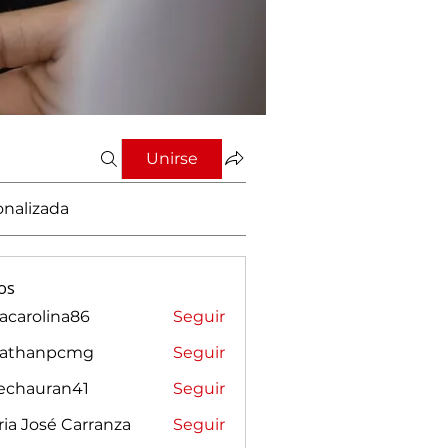
Unirse
onalizada
os
vacarolina86
Seguir
rolina86
nathanpcmg
Seguir
anpcmg
sechauran41
Seguir
auran41
ia José Carranza
Seguir