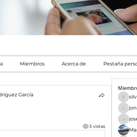
a
Miembros
Acerca de
Pestaña pers
Miembr
ríguez García
sil
silvaca
jo
jonath
jo
josech
3 vistas
Mar