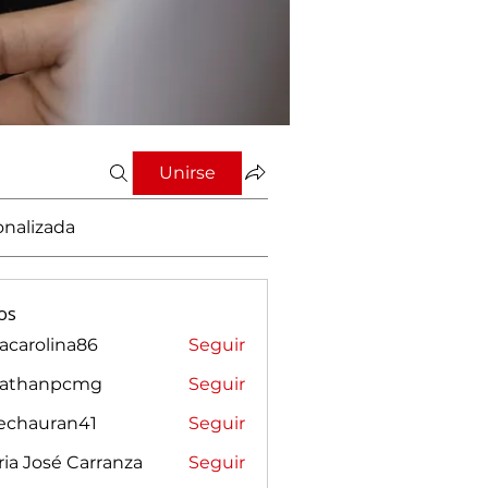
Unirse
onalizada
os
vacarolina86
Seguir
rolina86
nathanpcmg
Seguir
anpcmg
sechauran41
Seguir
auran41
ia José Carranza
Seguir