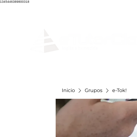
1345446389800318
Home
Clases en
Inicio
Grupos
e-Tok!