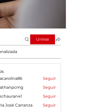
Unirse
onalizada
os
vacarolina86
Seguir
rolina86
nathanpcmg
Seguir
anpcmg
sechauran41
Seguir
auran41
ia José Carranza
Seguir