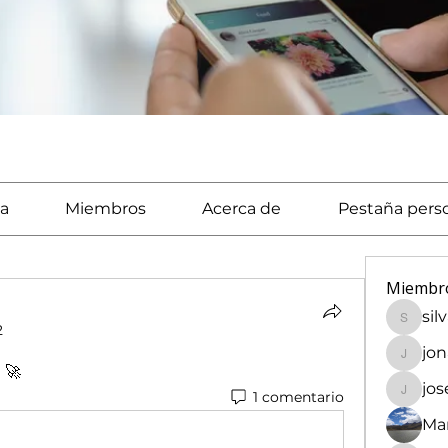
a
Miembros
Acerca de
Pestaña pers
Miembr
sil
silvaca
2
jo
jonath
 🚀
jo
1 comentario
josech
Mar