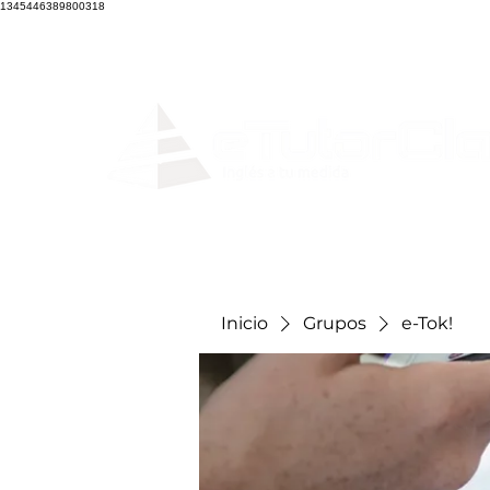
1345446389800318
Home
Clases en
Inicio
Grupos
e-Tok!