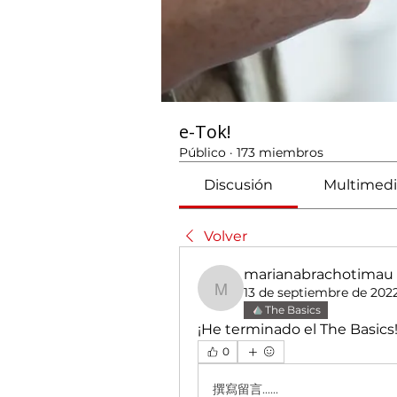
e-Tok!
Público
·
173 miembros
Discusión
Multimedi
Volver
marianabrachotimau
13 de septiembre de 202
marianabrachotimau
The Basics
¡He terminado el The Basics!
0
撰寫留言......