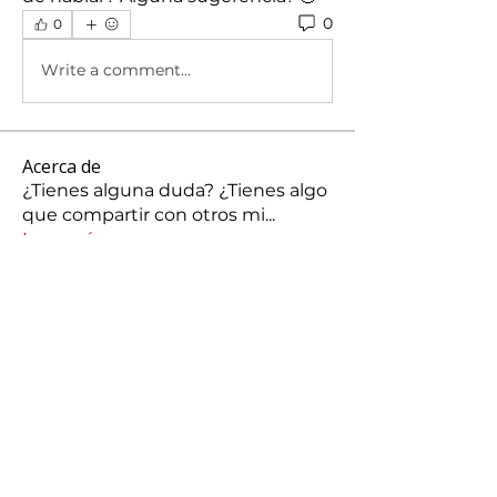
0
0
Write a comment...
Acerca de
¿Tienes alguna duda? ¿Tienes algo
que compartir con otros mi
...
Leer más
Miembros
silvacarolina86
Seguir
silvacarolina86
jonathanpcmg
Seguir
jonathanpcmg
josechauran41
Seguir
josechauran41
Maria José Carranza
Seguir