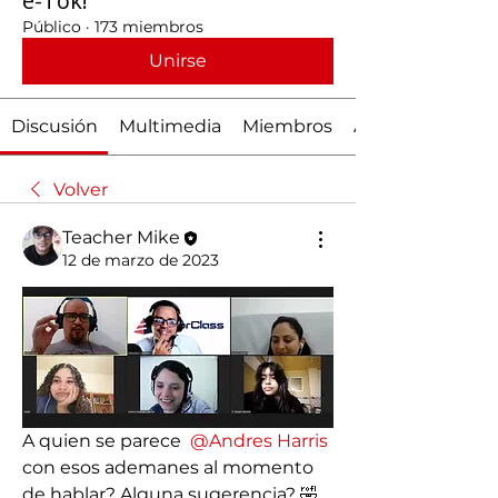
e-Tok!
Público
·
173 miembros
Unirse
Discusión
Multimedia
Miembros
Acerca de
Volver
Teacher Mike
12 de marzo de 2023
A quien se parece 
@Andres Harris
con esos ademanes al momento 
de hablar? Alguna sugerencia? 🤣