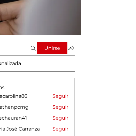
Unirse
onalizada
os
vacarolina86
Seguir
rolina86
nathanpcmg
Seguir
anpcmg
sechauran41
Seguir
auran41
ia José Carranza
Seguir