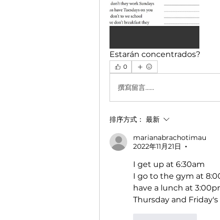
Estarán concentrados?
0
撰寫留言......
排序方式：
最新
marianabrachotimau
2022年11月21日
•
I get up at 6:30am 
I go to the gym at 8:00
have a lunch at 3:00pm
Thursday and Friday's 
按讚
回覆