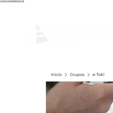
1345446389800318
Home
Clases en
Inicio
Grupos
e-Tok!