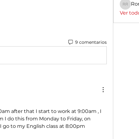
Ro
Romin
Ver tod
9 comentarios
am after that I start to work at 9:00am , I 
 I do this from Monday to Friday, on 
I go to my English class at 8:00pm 