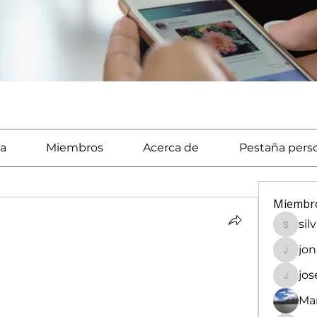
a
Miembros
Acerca de
Pestaña pers
Miembr
sil
silvaca
jo
jonath
jo
josech
Mar