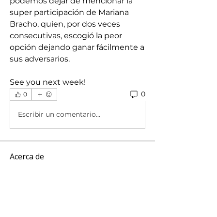
podemos dejar de mencionar la 
super participación de Mariana 
Bracho, quien, por dos veces 
consecutivas, escogió la peor 
opción dejando ganar fácilmente a 
sus adversarios.
See you next week!
0
0
Escribir un comentario...
Acerca de
¿Tienes alguna duda? ¿Tienes algo
que compartir con otros mi
...
Leer más