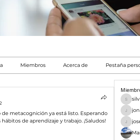
a
Miembros
Acerca de
Pestaña pers
Miembr
sil
silvaca
2
jo
 de metacognición ya está listo. Esperando 
jonath
hábitos de aprendizaje y trabajo. ¡Saludos!
jo
josech
Mar