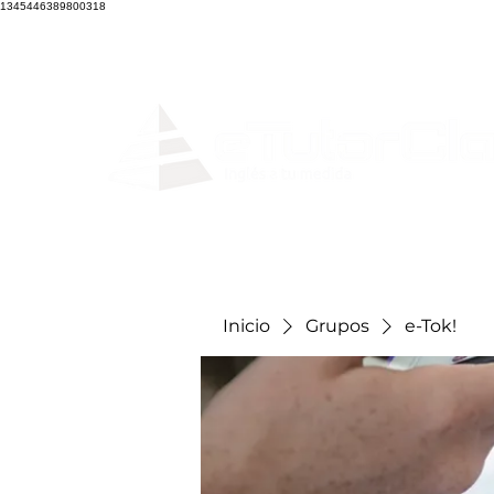
1345446389800318
Home
Clases en
Inicio
Grupos
e-Tok!