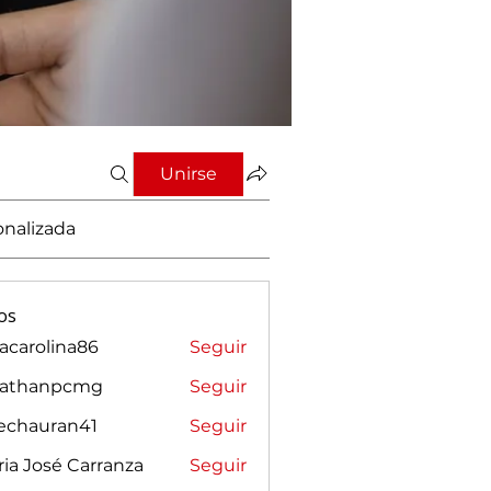
Unirse
onalizada
os
vacarolina86
Seguir
rolina86
nathanpcmg
Seguir
anpcmg
sechauran41
Seguir
auran41
ia José Carranza
Seguir