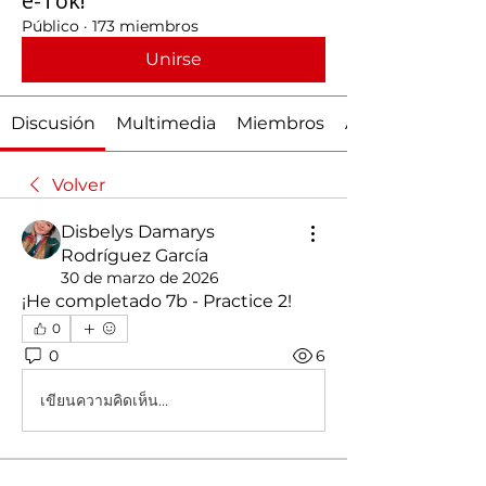
e-Tok!
Público
·
173 miembros
Unirse
Discusión
Multimedia
Miembros
Acerca de
Volver
Disbelys Damarys
Rodríguez García
30 de marzo de 2026
¡He completado 7b - Practice 2! 
0
0
6
เขียนความคิดเห็น…