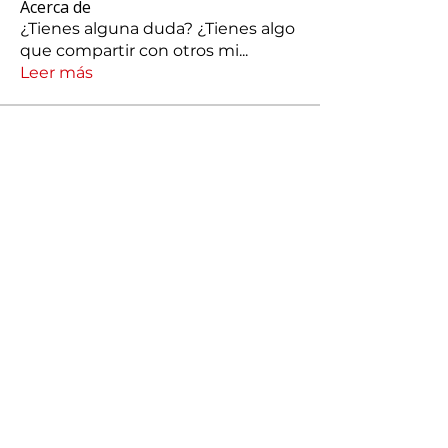
Acerca de
¿Tienes alguna duda? ¿Tienes algo
que compartir con otros mi
...
Leer más
Miembros
silvacarolina86
Seguir
silvacarolina86
jonathanpcmg
Seguir
jonathanpcmg
josechauran41
Seguir
josechauran41
Maria José Carranza
Seguir
Romina Romero
Seguir
Romina Romero
Ver todos los miembros (173)